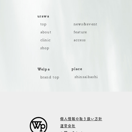
urawa
top
news&event
about
feature
clinic
access
shop
place
Welpa
shinsaibashi
brand top
個人情報の取り扱い方針
運営会社