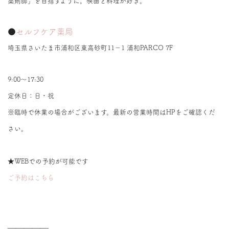
薬剤師」を目指すように。映画と料理が好き。
●
セルフケア薬局
埼玉県さいたま市浦和区東高砂町11−1 浦和PARCO 7F
9:00～17:30
定休日：日・祝
※臨時で休業の場合がございます。最新の営業時間はHPをご確認くだ
さい。
★WEBでの予約が可能です
ご予約はこちら
＿＿＿＿＿